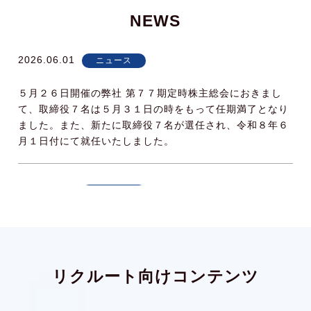
NEWS
2026.06.01
ニュース
５月２６日開催の弊社 第７７期定時株主総会におきまし
て、取締役７名は５月３１日の時をもって任期満了となり
ました。また、新たに取締役７名が選任され、令和８年６
月１日付にて就任いたしました。
2025.06.01
ニュース
５月２３日開催の弊社 第７６期定時株主総会におきまし
て、取締役５名は５月３１日の時をもって任期満了となり
ました。また、新たに取締役７名が選任され、令和７年６
月１日付にて就任いたしました。
リクルート向けコンテンツ