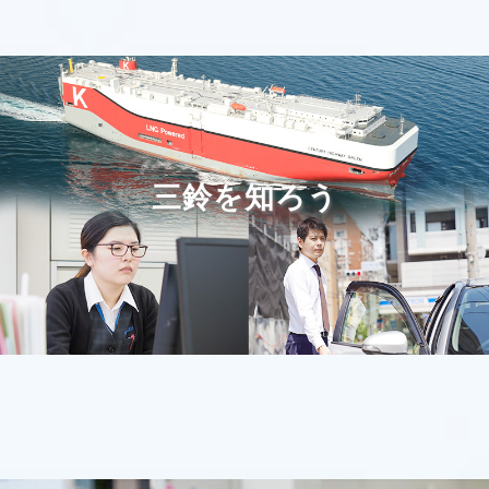
2024.12.03
ニュース
2024年11月12日付、ISO14001認証を取得しました。
継続活動を行ってきたISO9001（品質マネジメントシステ
ム）からISO14001（環境マネジメントシステム）へ移行
となります。
三鈴を知ろう
2024.06.03
ニュース
５月２７日開催の弊社 第７５期定時株主総会におきまし
て、取締役５名は５月３１日の時をもって任期満了となり
ました。また、新たに取締役５名が選任され、令和６年６
月１日付にて就任いたしました。
2023.06.01
ニュース
５月１６日開催の弊社 第７４期定時株主総会におきまし