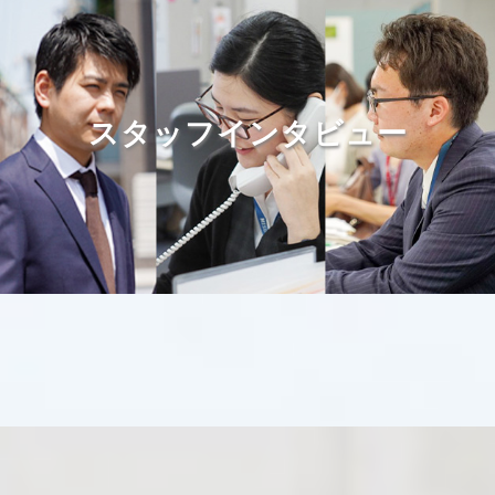
て、取締役６名は５月３１日の時をもって任期満了となり
ました。また、新たに取締役５名が選任され、令和５年６
月１日付にて就任いたしました。
スタッフインタビュー
2023.03.01
リクルート
募集要項（採用情報）を更新しました。現在の募集はあり
ません。
2022.11.01
リクルート
採用情報の募集要項に、現在の募集（中途採用）を掲載し
ました。
2022.05.30
ニュース