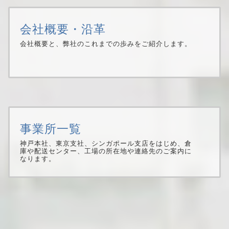
５月３０日開催の弊社 第７３期定時株主総会におきまし
て、新たに役員２名が選任され、令和４年６月１日付にて
会社概要・沿革
就任いたしました。
会社概要と、弊社のこれまでの歩みをご紹介します。
2021.11.01
ニュース
ホームページをリニューアルいたしました。
事業所一覧
神戸本社、東京支社、シンガポール支店をはじめ、倉
庫や配送センター、工場の所在地や連絡先のご案内に
なります。