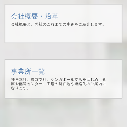
５月３０日開催の弊社 第７３期定時株主総会におきまし
て、新たに役員２名が選任され、令和４年６月１日付にて
会社概要・沿革
就任いたしました。
会社概要と、弊社のこれまでの歩みをご紹介します。
2021.11.01
ニュース
ホームページをリニューアルいたしました。
事業所一覧
神戸本社、東京支社、シンガポール支店をはじめ、倉
庫や配送センター、工場の所在地や連絡先のご案内に
なります。