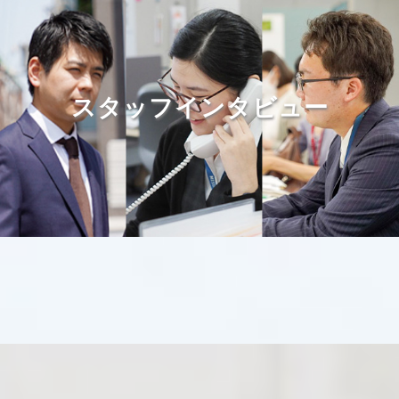
て、取締役６名は５月３１日の時をもって任期満了となり
ました。また、新たに取締役５名が選任され、令和５年６
月１日付にて就任いたしました。
スタッフインタビュー
2023.03.01
リクルート
募集要項（採用情報）を更新しました。現在の募集はあり
ません。
2022.11.01
リクルート
採用情報の募集要項に、現在の募集（中途採用）を掲載し
ました。
2022.05.30
ニュース