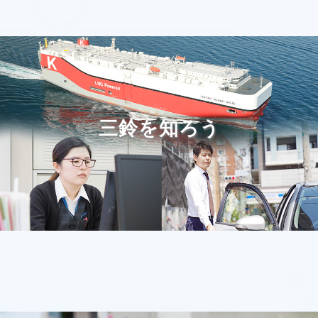
2024.12.03
ニュース
2024年11月12日付、ISO14001認証を取得しました。
継続活動を行ってきたISO9001（品質マネジメントシステ
ム）からISO14001（環境マネジメントシステム）へ移行
となります。
三鈴を知ろう
2024.06.03
ニュース
５月２７日開催の弊社 第７５期定時株主総会におきまし
て、取締役５名は５月３１日の時をもって任期満了となり
ました。また、新たに取締役５名が選任され、令和６年６
月１日付にて就任いたしました。
2023.06.01
ニュース
５月１６日開催の弊社 第７４期定時株主総会におきまし