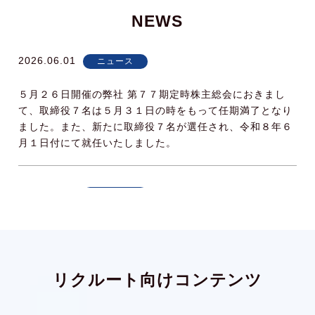
NEWS
2026.06.01
ニュース
５月２６日開催の弊社 第７７期定時株主総会におきまし
て、取締役７名は５月３１日の時をもって任期満了となり
ました。また、新たに取締役７名が選任され、令和８年６
月１日付にて就任いたしました。
2025.06.01
ニュース
５月２３日開催の弊社 第７６期定時株主総会におきまし
て、取締役５名は５月３１日の時をもって任期満了となり
ました。また、新たに取締役７名が選任され、令和７年６
月１日付にて就任いたしました。
リクルート向けコンテンツ