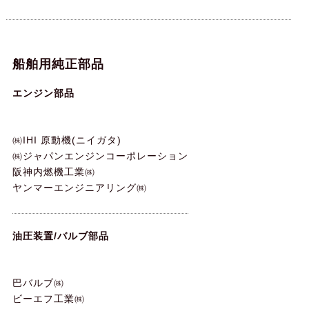
船舶用純正部品
エンジン部品
㈱IHI 原動機(ニイガタ)
㈱ジャパンエンジンコーポレーション
阪神内燃機工業㈱
ヤンマーエンジニアリング㈱
油圧装置/バルブ部品
巴バルブ㈱
ビーエフ工業㈱