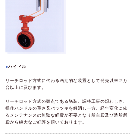
ハイドル
リーチロッド方式に代わる画期的な装置として発売以来２万
台以上に及びます。
リーチロッド方式の難点である艤装、調整工事の煩わしさ、
操作ハンドルの重さ又バラツキを解消し一方、経年変化に依
るメンテナンスの無駄な経費が不要となり船主殿及び造船所
殿から絶大なご好評を頂いております。