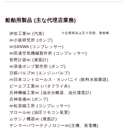
船舶用製品 (主な代理店業務)
伊吹工業㈱ (汽笛)
※企業様名は五十音順、敬称略
㈱小坂研究所 (ポンプ)
㈱SANWA (コンプレッサー)
㈱田邊空気機械製作所 (コンプレッサー)
長野計器㈱ (液面計)
㈱浪速ポンプ製作所 (ポンプ)
日鍛バルブ㈱ (エンジンバルブ)
㈲日本コントロールス・カンパニイ (飲料水殺菌器)
ビーエフ工業㈱ (バタフライ弁)
兵神機械工業㈱ (油水分離器、油分濃度計)
兵神装備㈱ (ポンプ)
㈱松原鐵工所 (コンプレッサー)
マロール㈱ (油圧リモコン装置)
ムサシノ機器㈱ (液面計)
ヤンマーパワーテクノロジー㈱(主機、発電機)