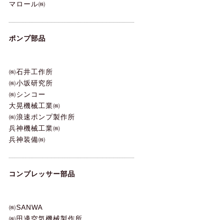
マロール㈱
ポンプ部品
㈱石井工作所
㈱小坂研究所
㈱シンコー
大晃機械工業㈱
㈱浪速ポンプ製作所
兵神機械工業㈱
兵神装備㈱
コンプレッサー部品
㈱SANWA
㈱田邊空気機械製作所